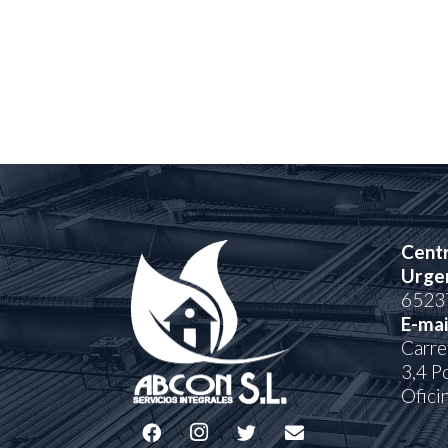
Centr
Urgen
6523
E-mai
Carre
3,4 P
Ofici