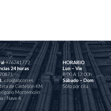
al
976741772
HORARIO
cias 24 horas
Lun – Vie
70871
8:00 A 17:00h
l:
info@abcon.es
Sábado – Dom
tera de Castellón KM
Sólo por cita
olígono Montemolin
na / Nave 4.