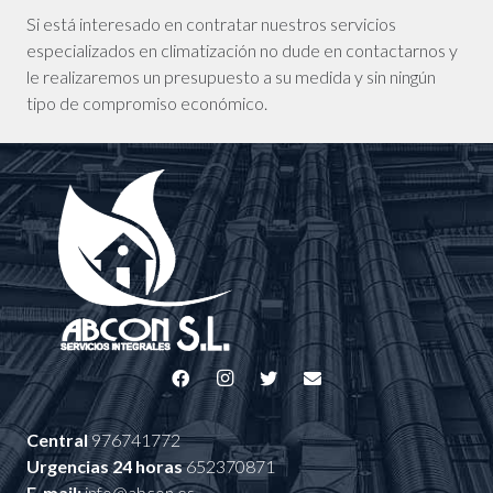
Si está interesado en contratar nuestros servicios
especializados en climatización no dude en contactarnos y
le realizaremos un presupuesto a su medida y sin ningún
tipo de compromiso económico.
Central
976741772
Urgencias 24 horas
652370871
E-mail:
info@abcon.es