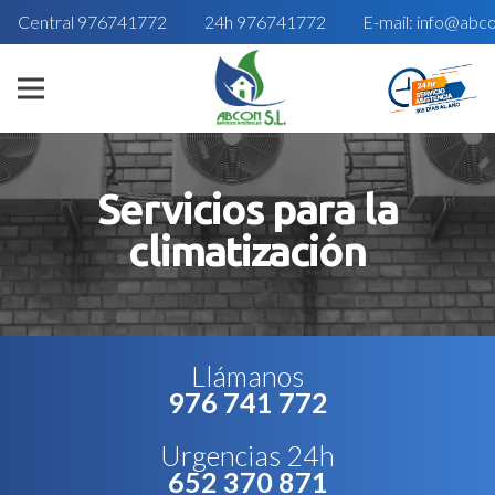
Central 976741772
24h 976741772
E-mail: info@abc
Servicios para la
climatización
Llámanos
976 741 772
Urgencias 24h
652 370 871