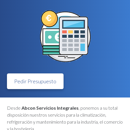
Pedir Presupuesto
Desde
Abcon Servicios Integrales
, ponemos a su total
disposición nuestros servicios para la climatización,
refrigeración y mantenimiento para la industria, el comercio
y la hostelería.