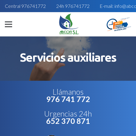
Central 976741772
24h 976741772
E-mail: info@abc
Servicios auxiliares
Llámanos
976 741 772
Urgencias 24h
652 370 871