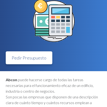
Pedir Presupuesto
Abcon
puede hacerse cargo de todas las tareas
necesarias para el funcionamiento eficaz de un edificio,
industria o centro de negocios.
Son pocas las empresas que disponen de una descripción
clara de cuánto tiempo y cuántos recursos emplean a