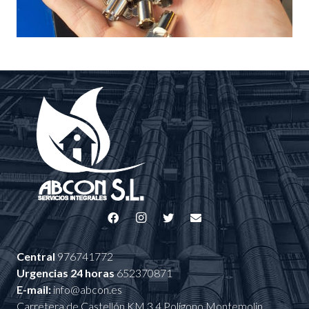
Central
976741772
Urgencias 24 horas
652370871
E-mail:
info@abcon.es
Carretera de Castellón KM 3,4 Polígono Montemolin