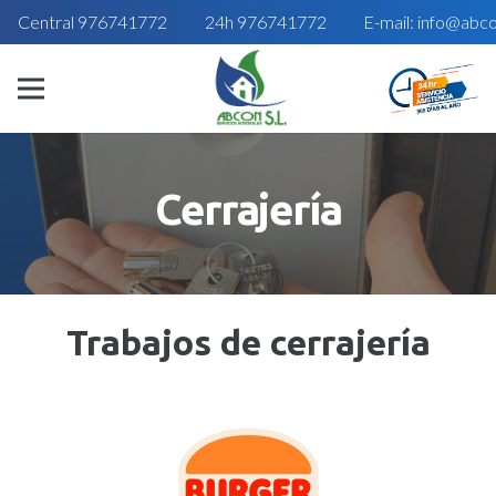
Central 976741772
24h 976741772
E-mail: info@abc
Cerrajería
Trabajos de cerrajería